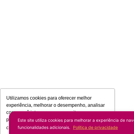
Utilizamos cookies para oferecer melhor
experiência, melhorar o desempenho, analisar
como você interage em nosso site e
personalizar conteúdo. Ao utilizar este site, você
Este site utiliza cookies para melhorar a experiência de nav
funcionalidades adicionais.
Política de privacidade
concorda com o uso de cookies.
Saiba mais