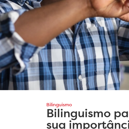
Bilinguismo
Bilinguismo pa
sua importânc