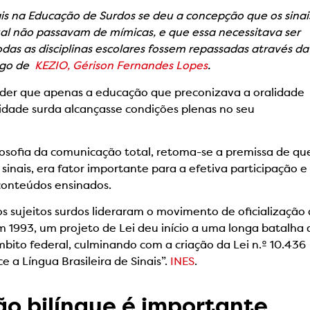
ais na Educação de Surdos se deu a concepção que os sinai
ual não passavam de mímicas, e que essa necessitava ser
das as disciplinas escolares fossem repassadas através da
tigo de
KEZIO, Gérison Fernandes Lopes
.
der que apenas a educação que preconizava a oralidade
idade surda alcançasse condições plenas no seu
losofia da comunicação total, retoma-se a premissa de qu
sinais, era fator importante para a efetiva participação e
conteúdos ensinados.
, os sujeitos surdos lideraram o movimento de oficialização
 Em 1993, um projeto de Lei deu início a uma longa batalha 
ito federal, culminando com a criação da Lei n.º 10.436
 a Língua Brasileira de Sinais”.
INES
.
o bilíngue é importante