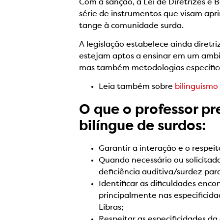
Com a sanção, a Lei de Diretrizes e
série de instrumentos que visam apri
tange à comunidade surda.
A legislação estabelece ainda diret
estejam aptos a ensinar em um ambien
mas também metodologias específica
Leia também sobre
bilinguismo
O que o professor pr
bilíngue de surdos:
Garantir a interação e o respei
Quando necessário ou solicitad
deficiência auditiva/surdez pa
Identificar as dificuldades enc
principalmente nas especificid
Libras;
Respeitar as especificidades da 