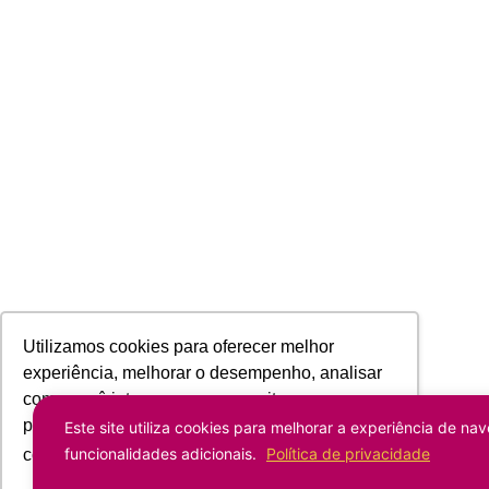
Utilizamos cookies para oferecer melhor
experiência, melhorar o desempenho, analisar
como você interage em nosso site e
personalizar conteúdo. Ao utilizar este site, você
Este site utiliza cookies para melhorar a experiência de nav
funcionalidades adicionais.
Política de privacidade
concorda com o uso de cookies.
Saiba mais